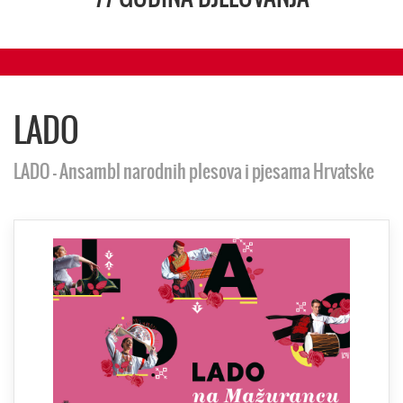
LADO
LADO - Ansambl narodnih plesova i pjesama Hrvatske