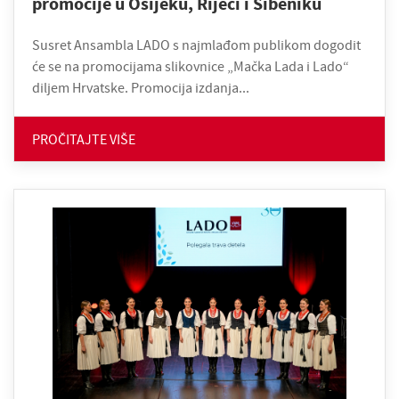
promocije u Osijeku, Rijeci i Šibeniku
Susret Ansambla LADO s najmlađom publikom dogodit
će se na promocijama slikovnice „Mačka Lada i Lado“
diljem Hrvatske. Promocija izdanja...
PROČITAJTE VIŠE