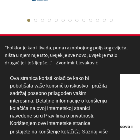
"Folklor je kao i livada, puna raznobojnog poljskog cvijeća,
ništa u njem nije isto, uvijek je sve novo, uvijek je malo
drugačije i još ljepše..." - Zvonimir Ljevaković
Ova stranica koristi kolačiće kako bi
poboljšala vaše korisničko iskustvo i pružila
sadržaj posebno prilagođen vašim
interesima. Detaljne informacije o korištenju
kolačića na ovoj internetskoj stranici
navedene su u Pravilima o privatnosti.
Korištenjem ove internetske stranice
Copyright © 1949. - 2026
LADO - Ansambl narodnih plesova i
pristajete na korištenje kolačića
Saznaj više
pjesama Hrvatske