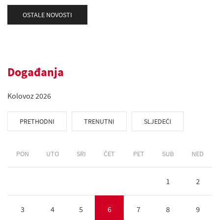
OSTALE NOVOSTI
Događanja
Kolovoz 2026
PRETHODNI
TRENUTNI
SLJEDEĆI
PON
UTO
SRI
ČET
PET
SUB
NED
1
2
3
4
5
6
7
8
9