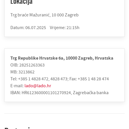
Lokacija
Trg braće Mažuranić, 10 000 Zagreb
Datum: 06.07.2025
Vrijeme: 21:15h
Trg Republike Hrvatske 6a, 10000 Zagreb, Hrvatska
OIB: 28251263363
MB: 3213862
Tel: +385 1 4828 472, 4828 473; Fax: +385 1 48 28 474
E-mail:
lado@lado.hr
IBAN: HR6123600001101270924, Zagrebačka banka