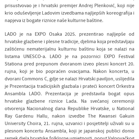
prisustvovao je i hrvatski premijer Andrej Plenković, koji nije
krio oduševljenje Ladovim izvedbama najljepših koreografija i
napjeva iz bogate riznice naše kulturne baštine.
LADO je na EXPO Osaka 2025. prezentirao najljepše od
hrvatske glazbene i plesne tradicije, djelima koja predstavljaju
zaštićenu nematerijalnu kulturnu baštinu koja se nalazi na
listama UNESCO-a. LADO je na pozornici EXPO Festival
Stationa pred prepunom dvoranom izveo plesni koncert 20.
rujna, koji je bio popraćen ovacijama. Nakon koncerta, u
dvorani Commons C, gdje se nalazi Hrvatski paviljon, uslijedila
je Prezentacija tradicijskih glazbala i prateći koncert Orkestra
Ansambla LADO. Prezentacija je predstavila bogat opus
hrvatske glazbene riznice Lada. Na svečanoj ceremoniji
otvorenja Nacionalnog dana Republike Hrvatske, u National
Ray Gardenu Hallu, nakon izvedbe The Kwansei Gakuin
University Choira, 21. rujna, uzvanici i posjetitelji uživali su u
plesnom koncertu Ansambla, koji je japanskoj publici donio
remek djela hrvatske folklorne umjetnosti, poput Valpovačkog