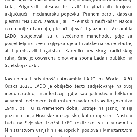
kola, Prigorskih plesova te različitih glazbenih brojeva,
uključujući i međimursku popevku “Primem pero”, klapsku
pjesmu “Na Ciovu šaldun”, ali i “Zelinskih mužikaša”. Nakon
ceremonije otvorenja, plesači pjevači i glazbenici Ansambla
LADO, sudjelovali su u svečanom mimohodu, gdje su
posjetiteljima izveli najljepša djela hrvatske narodne glazbe,
ali i predstavili bogatstvo i šarenilo hrvatskog tradicijskog
ruha, čime je ostvarena emotivna spona Lada i publike na
Svjetskoj izložbi.
Nastupima i prisutnošću Ansambla LADO na World EXPO
Osaka 2025., LADO je obilježio šesto sudjelovanje na ovoj
međunarodnoj manifestaciji, gdje kao jedinstveni folklorni
ansambl i neizmjerni kulturni ambasador od vlastitog osnutka
1949., pa i u suvremenom dobu, ustraje na jasnoj misiji
pozicioniranja Hrvatske na svjetskoj kulturnoj sceni. Nastupi
Lada na Svjetskoj izložbi EXPO realizirani su u suradnji s
Ministarstvom vanjskih i europskih poslova i Ministarstvom