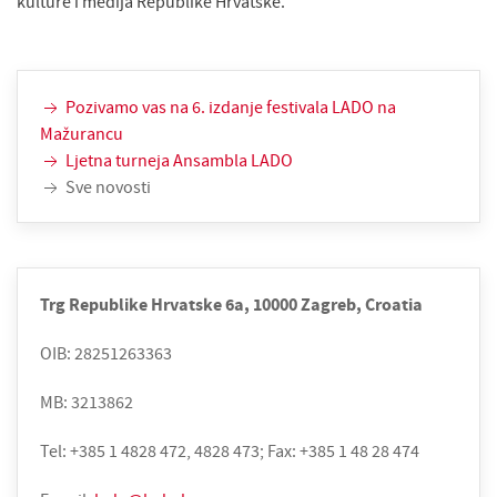
kulture i medija Republike Hrvatske.
Pozivamo vas na 6. izdanje festivala LADO na
Mažurancu
Ljetna turneja Ansambla LADO
Sve novosti
Trg Republike Hrvatske 6a, 10000 Zagreb, Croatia
OIB: 28251263363
MB: 3213862
Tel: +385 1 4828 472, 4828 473; Fax: +385 1 48 28 474