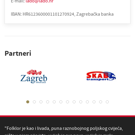
E-mail:
lado@lado.hr
IBAN: HR6123600001101270924, Zagrebačka banka
Partneri
"Folklor je kao i livada, puna raznobojnog poljskog cvijeća,