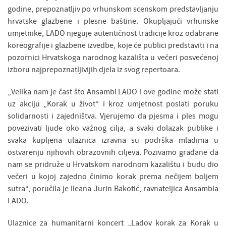
godine, prepoznatljiv po vrhunskom scenskom predstavljanju
hrvatske glazbene i plesne baštine. Okupljajući vrhunske
umjetnike, LADO njeguje autentičnost tradicije kroz odabrane
koreografije i glazbene izvedbe, koje će publici predstaviti i na
pozornici Hrvatskoga narodnog kazališta u večeri posvećenoj
izboru najprepoznatljivijih djela iz svog repertoara.
„Velika nam je čast što Ansambl LADO i ove godine može stati
uz akciju „Korak u život“ i kroz umjetnost poslati poruku
solidarnosti i zajedništva. Vjerujemo da pjesma i ples mogu
povezivati ljude oko važnog cilja, a svaki dolazak publike i
svaka kupljena ulaznica izravna su podrška mladima u
ostvarenju njihovih obrazovnih ciljeva. Pozivamo građane da
nam se pridruže u Hrvatskom narodnom kazalištu i budu dio
večeri u kojoj zajedno činimo korak prema nečijem boljem
sutra“, poručila je Ileana Jurin Bakotić, ravnateljica Ansambla
LADO.
Ulaznice za humanitarni koncert „Ladov korak za Korak u