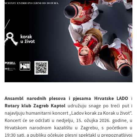
Ansambl narodnih plesova i pjesama Hrvatske LADO
i
Rotary klub Zagreb Kaptol
udružuju snage po treći put i
najavljuju humanitarni koncert „Ladov korak za Korak u život".
Koncert će se održati u nedjelju, 15. ožujka 2026. godine, u
Hrvatskom narodnom kazalištu u Zagrebu, s početkom u
19:30 sati, a publiku očekuje plesni spektakl u prepoznatljivoj