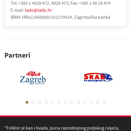
Tel: +385 1 4828 472, 4828 473; Fax: +385 1 48 28 474
E-mail:
lado@lado.hr
IBAN: HR6123600001101270924, Zagrebačka banka
Partneri
"Folklor je kao i livada, puna raznobojnog poljskog cvijeća,