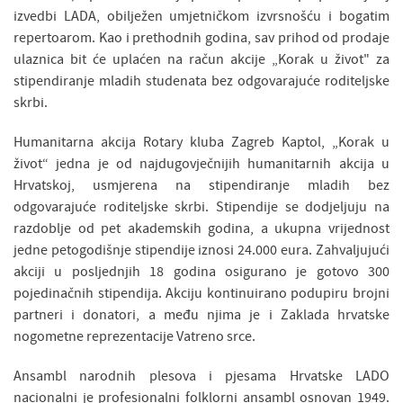
izvedbi LADA, obilježen umjetničkom izvrsnošću i bogatim
repertoarom. Kao i prethodnih godina, sav prihod od prodaje
ulaznica bit će uplaćen na račun akcije „Korak u život" za
stipendiranje mladih studenata bez odgovarajuće roditeljske
skrbi.
Humanitarna akcija Rotary kluba Zagreb Kaptol, „Korak u
život“ jedna je od najdugovječnijih humanitarnih akcija u
Hrvatskoj, usmjerena na stipendiranje mladih bez
odgovarajuće roditeljske skrbi. Stipendije se dodjeljuju na
razdoblje od pet akademskih godina, a ukupna vrijednost
jedne petogodišnje stipendije iznosi 24.000 eura. Zahvaljujući
akciji u posljednjih 18 godina osigurano je gotovo 300
pojedinačnih stipendija. Akciju kontinuirano podupiru brojni
partneri i donatori, a među njima je i Zaklada hrvatske
nogometne reprezentacije Vatreno srce.
Ansambl narodnih plesova i pjesama Hrvatske LADO
nacionalni je profesionalni folklorni ansambl osnovan 1949.