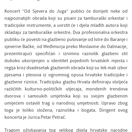
Koncert “Od Sjevera do Juga” publici će donijeti neke od
najpoznatijih obrada koji su pisani za tamburaški orkestar i
tradicijske instrumente, a uvrstit će i djela mlađih autora koji
skladaju za tamburaške orkestre. Dva profesionalna orkestra
publiku će povesti na glazbeno putovanje od Istre do Baranje i
sjeverne Bačke, od Međimurja preko Moslavine do Dalmacije,
prezentirajući specifičan i iznimno raznolik glazbeni stil
duboko ukorijenjen u identitet pojedinih hrvatskih mjesta i
regija kroz dvadesetak glazbenih obrada koji su tek mali izbor
pjesama i plesova iz ogromnog opusa hrvatske tradicijske i
glazbene riznice. Tradicijsku glazbu Hrvata definiraju stoljeća
različitih kulturno-političkih utjecaja, mondenih trendova
dvorova i samoukih umjetnika koji su svojim glazbenim
umijećem ostavili trag u narodnoj umjetnosti. Upravo zbog
toga je toliko složena, raznolika i bogata. Dirigent ovog
koncerta je Jurica Petar Petrač.
Tragom oživljavanja tog velikog dijela hrvatske narodne