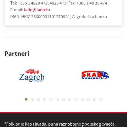
Tel: +385 1 4828 472, 4828 473; Fax: +385 1 48 28 474
E-mail:
lado@lado.hr
IBAN: HR6123600001101270924, Zagrebačka banka
Partneri
"Folklor je kao i livada, puna raznobojnog poljskog cvijeća,