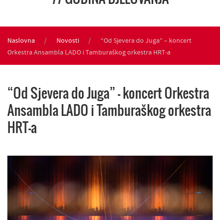
Naslovna
Novosti
“Od Sjevera do Juga” – koncert
Orkestra Ansambla LADO i Tamburaškog orkestra HRT-a
“Od Sjevera do Juga” – koncert Orkestra
Ansambla LADO i Tamburaškog orkestra
HRT-a