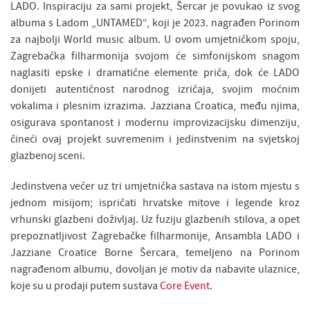
LADO. Inspiraciju za sami projekt, Šercar je povukao iz svog
albuma s Ladom „UNTAMED“, koji je 2023. nagrađen Porinom
za najbolji World music album. U ovom umjetničkom spoju,
Zagrebačka filharmonija svojom će simfonijskom snagom
naglasiti epske i dramatične elemente priča, dok će LADO
donijeti autentičnost narodnog izričaja, svojim moćnim
vokalima i plesnim izrazima. Jazziana Croatica, među njima,
osigurava spontanost i modernu improvizacijsku dimenziju,
čineći ovaj projekt suvremenim i jedinstvenim na svjetskoj
glazbenoj sceni.
Jedinstvena večer uz tri umjetnička sastava na istom mjestu s
jednom misijom; ispričati hrvatske mitove i legende kroz
vrhunski glazbeni doživljaj. Uz fuziju glazbenih stilova, a opet
prepoznatljivost Zagrebačke filharmonije, Ansambla LADO i
Jazziane Croatice Borne Šercara, temeljeno na Porinom
nagrađenom albumu, dovoljan je motiv da nabavite ulaznice,
koje su u prodaji putem sustava
Core Event
.