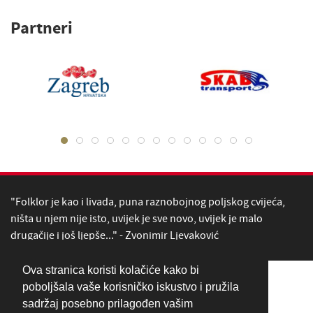
Partneri
"Folklor je kao i livada, puna raznobojnog poljskog cvijeća,
ništa u njem nije isto, uvijek je sve novo, uvijek je malo
drugačije i još ljepše..." - Zvonimir Ljevaković
Ova stranica koristi kolačiće kako bi
poboljšala vaše korisničko iskustvo i pružila
sadržaj posebno prilagođen vašim