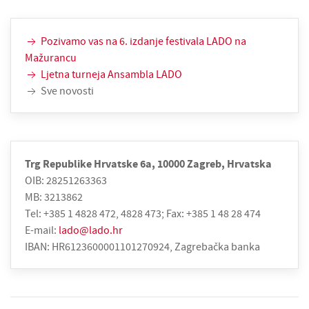
Pozivamo vas na 6. izdanje festivala LADO na
Mažurancu
Ljetna turneja Ansambla LADO
Sve novosti
Trg Republike Hrvatske 6a, 10000 Zagreb, Hrvatska
OIB: 28251263363
MB: 3213862
Tel: +385 1 4828 472, 4828 473; Fax: +385 1 48 28 474
E-mail:
lado@lado.hr
IBAN: HR6123600001101270924, Zagrebačka banka