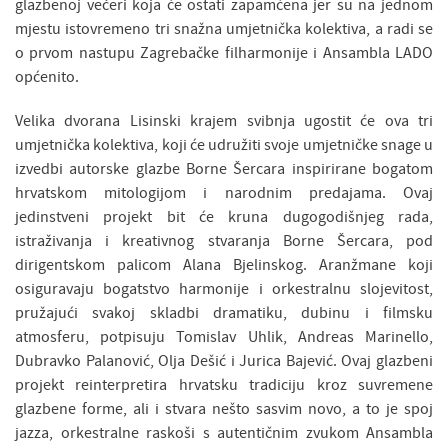
glazbenoj večeri koja će ostati zapamćena jer su na jednom
mjestu istovremeno tri snažna umjetnička kolektiva, a radi se
o prvom nastupu Zagrebačke filharmonije i Ansambla LADO
općenito.
Velika dvorana Lisinski krajem svibnja ugostit će ova tri
umjetnička kolektiva, koji će udružiti svoje umjetničke snage u
izvedbi autorske glazbe Borne Šercara inspirirane bogatom
hrvatskom mitologijom i narodnim predajama. Ovaj
jedinstveni projekt bit će kruna dugogodišnjeg rada,
istraživanja i kreativnog stvaranja Borne Šercara, pod
dirigentskom palicom Alana Bjelinskog. Aranžmane koji
osiguravaju bogatstvo harmonije i orkestralnu slojevitost,
pružajući svakoj skladbi dramatiku, dubinu i filmsku
atmosferu, potpisuju Tomislav Uhlik, Andreas Marinello,
Dubravko Palanović, Olja Dešić i Jurica Bajević. Ovaj glazbeni
projekt reinterpretira hrvatsku tradiciju kroz suvremene
glazbene forme, ali i stvara nešto sasvim novo, a to je spoj
jazza, orkestralne raskoši s autentičnim zvukom Ansambla